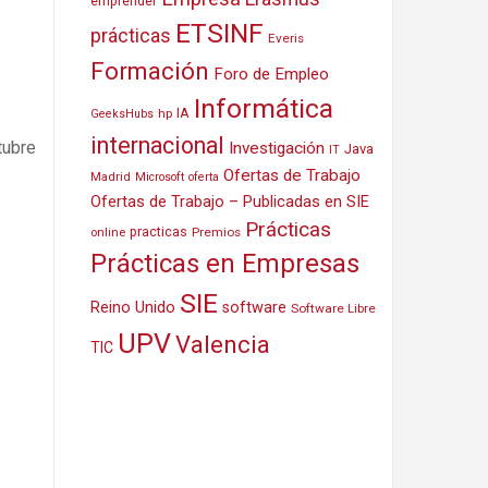
emprender
ETSINF
prácticas
Everis
Formación
Foro de Empleo
Informática
IA
hp
GeeksHubs
internacional
tubre
Investigación
Java
IT
Ofertas de Trabajo
Madrid
Microsoft
oferta
Ofertas de Trabajo – Publicadas en SIE
Prácticas
practicas
Premios
online
Prácticas en Empresas
SIE
Reino Unido
software
Software Libre
UPV
Valencia
TIC