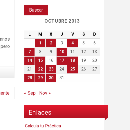
OCTUBRE 2013
L
M
X
J
V
S
D
umnos
1
2
3
4
5
6
 pero
7
8
9
10
11
12
13
14
15
16
17
18
19
20
21
22
23
24
25
26
27
28
29
30
31
iente
« Sep
Nov »
Enlaces
Calcula tu Práctica