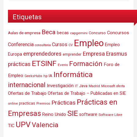
Etiquetas
Beca
Concursos
Aulas de empresa
becas
Concurso
capgemini
Empleo
Conferencia
Cursos
Empleo
consultoria
CV
Empresa
emprendedores
Erasmus
Europa
emprender
ETSINF
Formación
prácticas
Foro de
Everis
Informática
Empleo
IA
hp
GeeksHubs
internacional
Investigación
Java
IT
Madrid
Microsoft
oferta
Ofertas de Trabajo
Ofertas de Trabajo – Publicadas en SIE
Prácticas en
Prácticas
practicas
Premios
online
SIE
Empresas
Reino Unido
software
Software Libre
UPV
Valencia
TIC