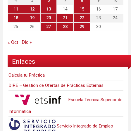
4
5
6
7
8
9
10
11
12
13
14
15
16
17
18
19
20
21
22
23
24
25
26
27
28
29
30
« Oct
Dic »
Enlaces
Calcula tu Práctica
DIRE – Gestión de Ofertas de Prácticas Externas
Escuela Técnica Superior de
Informática
Servicio Integrado de Empleo