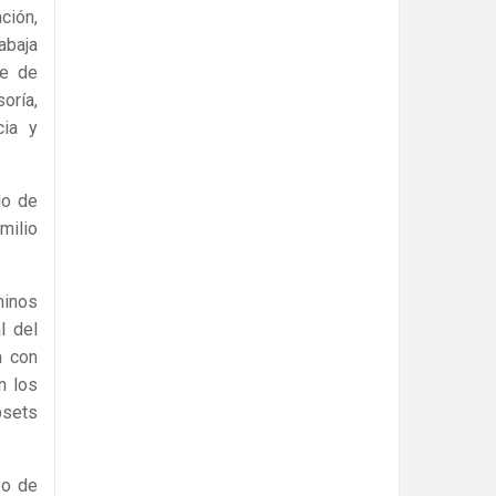
ción,
abaja
fe de
oría,
cia y
lo de
milio
minos
l del
a con
n los
psets
po de