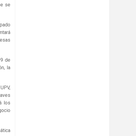
ue se
ipado
ntará
resas
19 de
n, la
 UPV,
laves
á los
gocio
ática