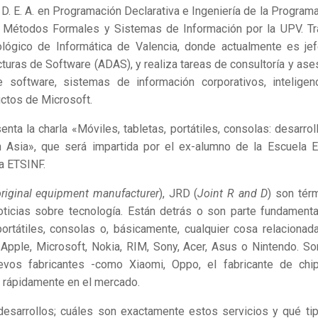
D. E. A. en Programación Declarativa e Ingeniería de la Programa
e, Métodos Formales y Sistemas de Información por la UPV. Tr
lógico de Informática de Valencia, donde actualmente es je
turas de Software (ADAS), y realiza tareas de consultoría y ases
 software, sistemas de información corporativos, inteligen
ctos de Microsoft.
nta la charla «Móviles, tabletas, portátiles, consolas: desarrol
 Asia», que será impartida por el ex-alumno de la Escuela E
la ETSINF.
riginal equipment manufacturer
), JRD (
Joint R and D
) son tér
ticias sobre tecnología. Están detrás o son parte fundamenta
portátiles, consolas o, básicamente, cualquier cosa relacionad
ple, Microsoft, Nokia, RIM, Sony, Acer, Asus o Nintendo. So
vos fabricantes -como Xiaomi, Oppo, el fabricante de chi
 rápidamente en el mercado.
esarrollos; cuáles son exactamente estos servicios y qué ti