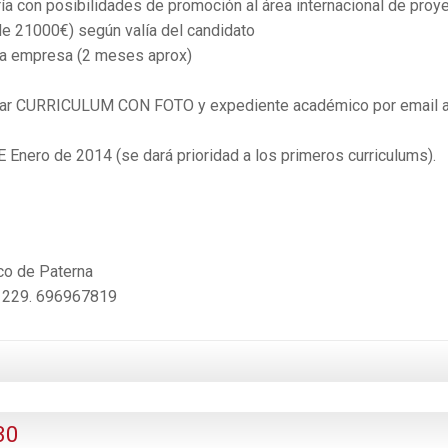
ría con posibilidades de promoción al área internacional de proy
r de 21000€) según valía del candidato
 la empresa (2 meses aprox)
ntar CURRICULUM CON FOTO y expediente académico por email a
Enero de 2014 (se dará prioridad a los primeros curriculums).
co de Paterna
9 229. 696967819
30