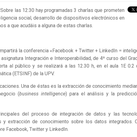
 Sobre las 12:30 hay programadas 3 charlas que prometen
igencia social, desarrollo de dispositivos electrónicos en
amos a que acudáis a alguna de estas charlas.
mpartirá la conferencia «Facebook + Twitter + LinkedIn = intelig
 asignatura Integración e Interoperabilidad, de 4º curso del Gra
ierta al público y se realizará a las 12.30 h, en el aula 1E 0.2 
mática (ETSINF) de la UPV.
icaciones. Una de éstas es la extracción de conocimiento median
negocio (
business intelligence
) para el análisis y la predicci
incipales del proceso de integración de datos y las tecnol
s y extracción de conocimiento sobre los datos integrados.
bre Facebook, Twitter y LinkedIn.