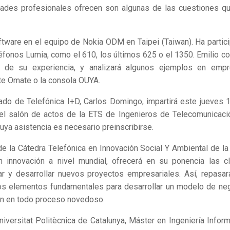
dades profesionales ofrecen son algunas de las cuestiones q
ftware en el equipo de Nokia ODM en Taipei (Taiwan). Ha partic
éfonos Lumia, como el 610, los últimos 625 o el 1350. Emilio co
e de su experiencia, y analizará algunos ejemplos en emp
ente Omate o la consola OUYA.
ado de Telefónica I+D, Carlos Domingo, impartirá este jueves 
 el salón de actos de la ETS de Ingenieros de Telecomunicació
cuya asistencia es necesario preinscribirse.
de la Cátedra Telefónica en Innovación Social Y Ambiental de la
innovación a nivel mundial, ofrecerá en su ponencia las c
icar y desarrollar nuevos proyectos empresariales. Así, repasar
 los elementos fundamentales para desarrollar un modelo de ne
an en todo proceso novedoso.
niversitat Politècnica de Catalunya, Máster en Ingeniería Inform