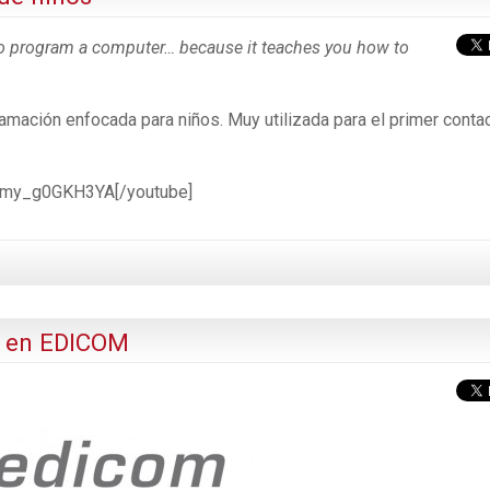
to program a computer… because it teaches you how to
amación enfocada para niños. Muy utilizada para el primer conta
v=my_g0GKH3YA[/youtube]
o en EDICOM