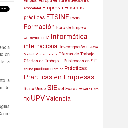
emprendedores
Empleo Europa
Empresa
Erasmus
emprender
ETSINF
prácticas
Everis
Formación
Foro de Empleo
Informática
IA
hp
GeeksHubs
internacional
Investigación
encia
Java
IT
Ofertas de Trabajo
do en
Madrid
Microsoft
oferta
Ofertas de Trabajo – Publicadas en SIE
de la
Prácticas
practicas
Premios
online
Prácticas en Empresas
te la
SIE
ón de
Reino Unido
software
Software Libre
UPV
Valencia
TIC
ogías
 Como