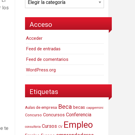
 El
r los
Acceso
Acceder
Feed de entradas
Feed de comentarios
WordPress.org
Etiquetas
Beca
Aulas de empresa
becas
capgemini
Conferencia
Concursos
Concurso
Empleo
Cursos
consultoria
CV
e te