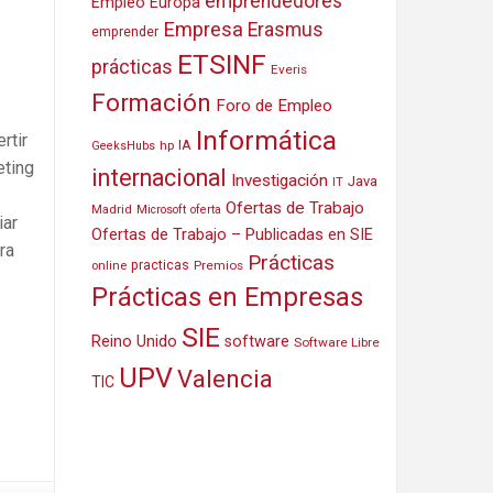
emprendedores
Empleo Europa
Empresa
Erasmus
emprender
ETSINF
prácticas
Everis
Formación
Foro de Empleo
Informática
rtir
IA
hp
GeeksHubs
eting
internacional
Investigación
Java
IT
Ofertas de Trabajo
Madrid
Microsoft
oferta
iar
Ofertas de Trabajo – Publicadas en SIE
ra
Prácticas
practicas
Premios
online
Prácticas en Empresas
SIE
Reino Unido
software
Software Libre
UPV
Valencia
TIC