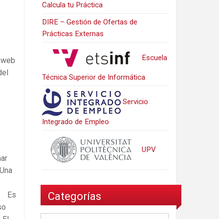
Calcula tu Práctica
DIRE – Gestión de Ofertas de
Prácticas Externas
Escuela
a web
del
Técnica Superior de Informática
Servicio
Integrado de Empleo
UPV
nar
 Una
Categorías
s. Es
so
Categorías