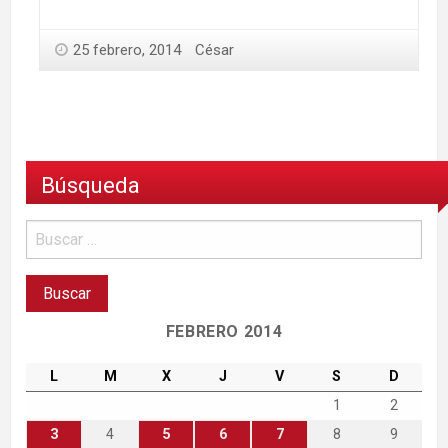
25 febrero, 2014
César
Búsqueda
FEBRERO 2014
L
M
X
J
V
S
D
1
2
3
4
5
6
7
8
9