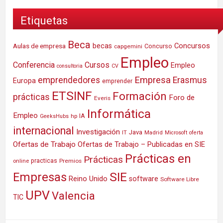
Etiquetas
Beca
Concursos
Aulas de empresa
becas
Concurso
capgemini
Empleo
Conferencia
Cursos
Empleo
consultoria
CV
Empresa
emprendedores
Erasmus
Europa
emprender
ETSINF
Formación
prácticas
Foro de
Everis
Informática
Empleo
IA
hp
GeeksHubs
internacional
Investigación
Java
IT
Madrid
Microsoft
oferta
Ofertas de Trabajo
Ofertas de Trabajo – Publicadas en SIE
Prácticas en
Prácticas
practicas
Premios
online
SIE
Empresas
Reino Unido
software
Software Libre
UPV
Valencia
TIC