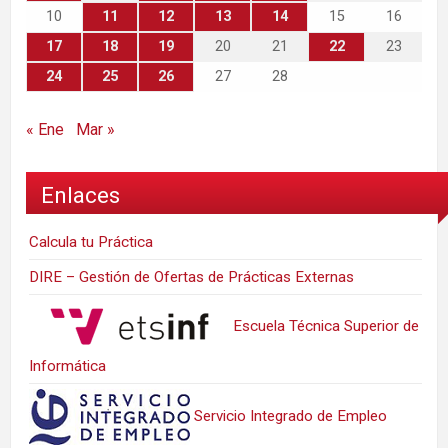
10
11
12
13
14
15
16
17
18
19
20
21
22
23
24
25
26
27
28
« Ene
Mar »
Enlaces
Calcula tu Práctica
DIRE – Gestión de Ofertas de Prácticas Externas
Escuela Técnica Superior de
Informática
Servicio Integrado de Empleo