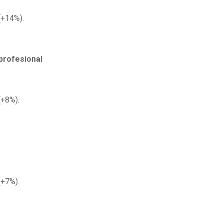
(+14%).
 profesional
(+8%).
(+7%).