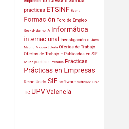
Empresa
Erasmus
emprender
ETSINF
prácticas
Everis
Formación
Foro de Empleo
Informática
IA
hp
GeeksHubs
internacional
Investigación
Java
IT
Ofertas de Trabajo
Madrid
Microsoft
oferta
Ofertas de Trabajo – Publicadas en SIE
Prácticas
practicas
Premios
online
Prácticas en Empresas
SIE
Reino Unido
software
Software Libre
UPV
Valencia
TIC