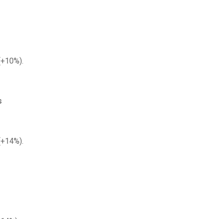
(+10%).
s
(+14%).