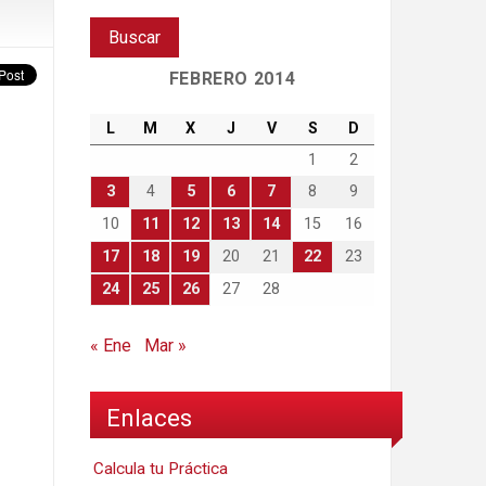
FEBRERO 2014
L
M
X
J
V
S
D
1
2
3
4
5
6
7
8
9
10
11
12
13
14
15
16
17
18
19
20
21
22
23
24
25
26
27
28
« Ene
Mar »
Enlaces
Calcula tu Práctica