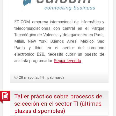
EDICOM, empresa internacional de informática y
telecomunciaciones con central en el Parque
Tecnológico de Valencia y delegaciones en París,
Milán, New York, Buenos Aires, México, Sao
Paolo y líder en el sector del comercio
electrónico B2B, necesita cubrir un puesto de
Oferta
analista programador.
Seguir leyendo
de
empleo
28 mayo, 2014
pabmarc9
en
Edicom
como
Taller práctico sobre procesos de
analista
selección en el sector TI (últimas
programador.
plazas disponibles)