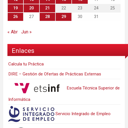
19
20
21
22
23
24
25
26
27
28
29
30
31
« Abr
Jun »
Enlaces
Calcula tu Práctica
DIRE – Gestión de Ofertas de Prácticas Externas
Escuela Técnica Superior de
Informática
Servicio Integrado de Empleo