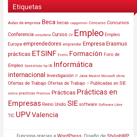
Etiquetas
Beca
Concursos
Aulas de empresa
becas
Concurso
capgemini
Empleo
Conferencia
Cursos
Empleo
consultoria
CV
Empresa
emprendedores
Erasmus
Europa
emprender
ETSINF
Formación
prácticas
Foro de
Everis
Informática
Empleo
IA
hp
GeeksHubs
internacional
Investigación
Java
IT
Madrid
Microsoft
oferta
Ofertas de Trabajo
Ofertas de Trabajo – Publicadas en SIE
Prácticas en
Prácticas
practicas
Premios
online
SIE
Empresas
Reino Unido
software
Software Libre
UPV
Valencia
TIC
Funciona gracias a
WordPress
. Diseño de
StylishWP