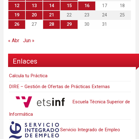
12
13
14
15
16
17
18
19
20
21
22
23
24
25
26
27
28
29
30
31
« Abr
Jun »
Enlaces
Calcula tu Práctica
DIRE – Gestión de Ofertas de Prácticas Externas
Escuela Técnica Superior de
Informática
Servicio Integrado de Empleo