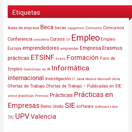
Etiquetas
Beca
Concursos
Aulas de empresa
becas
Concurso
capgemini
Empleo
Conferencia
Cursos
Empleo
consultoria
CV
Empresa
emprendedores
Erasmus
Europa
emprender
ETSINF
Formación
prácticas
Foro de
Everis
Informática
Empleo
IA
hp
GeeksHubs
internacional
Investigación
Java
IT
Madrid
Microsoft
oferta
Ofertas de Trabajo
Ofertas de Trabajo – Publicadas en SIE
Prácticas en
Prácticas
practicas
Premios
online
SIE
Empresas
Reino Unido
software
Software Libre
UPV
Valencia
TIC