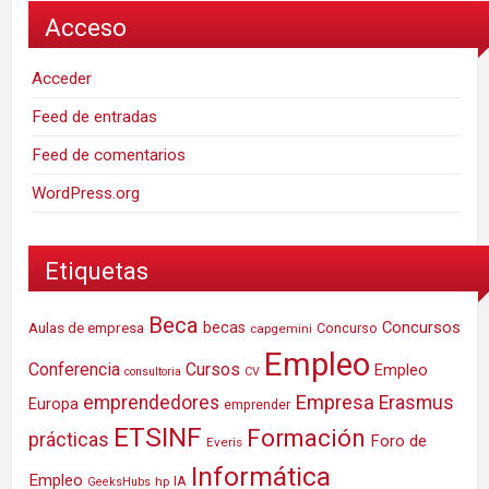
Acceso
Acceder
Feed de entradas
Feed de comentarios
WordPress.org
Etiquetas
Beca
Concursos
Aulas de empresa
becas
Concurso
capgemini
Empleo
Conferencia
Cursos
Empleo
consultoria
CV
Empresa
emprendedores
Erasmus
Europa
emprender
ETSINF
Formación
prácticas
Foro de
Everis
Informática
Empleo
IA
hp
GeeksHubs