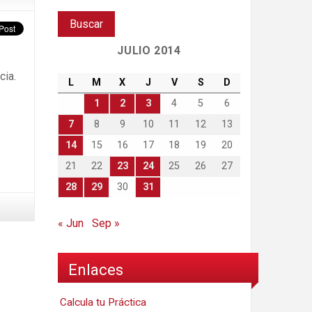
JULIO 2014
cia.
L
M
X
J
V
S
D
1
2
3
4
5
6
7
8
9
10
11
12
13
14
15
16
17
18
19
20
21
22
23
24
25
26
27
28
29
30
31
« Jun
Sep »
Enlaces
Calcula tu Práctica