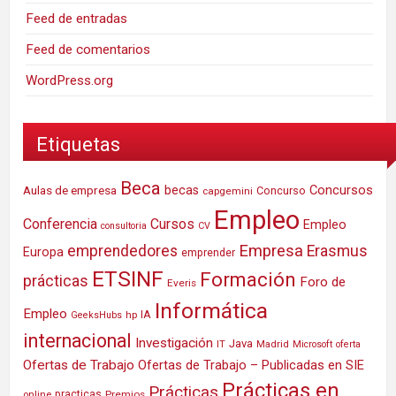
Feed de entradas
Feed de comentarios
WordPress.org
Etiquetas
Beca
Concursos
Aulas de empresa
becas
Concurso
capgemini
Empleo
Conferencia
Cursos
Empleo
consultoria
CV
Empresa
emprendedores
Erasmus
Europa
emprender
ETSINF
Formación
prácticas
Foro de
Everis
Informática
Empleo
IA
hp
GeeksHubs
internacional
Investigación
Java
IT
Madrid
Microsoft
oferta
Ofertas de Trabajo
Ofertas de Trabajo – Publicadas en SIE
Prácticas en
Prácticas
practicas
Premios
online