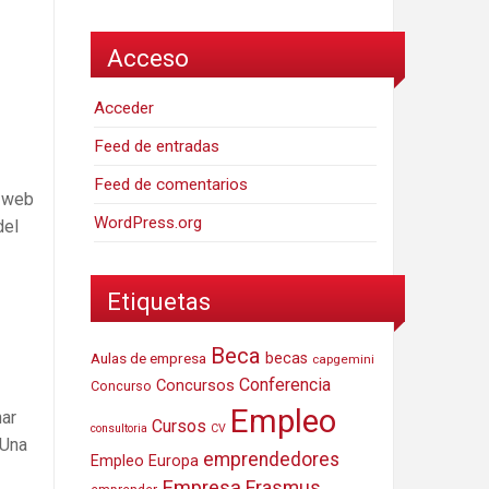
Acceso
Acceder
Feed de entradas
Feed de comentarios
a web
WordPress.org
del
Etiquetas
Beca
Aulas de empresa
becas
capgemini
Conferencia
Concursos
Concurso
Empleo
nar
Cursos
consultoria
CV
 Una
emprendedores
Empleo Europa
Empresa
Erasmus