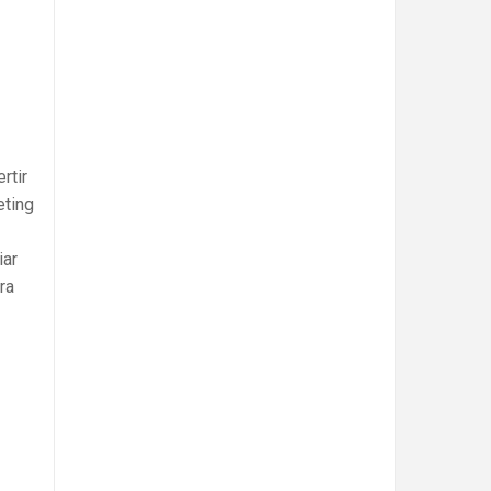
rtir
eting
iar
ra