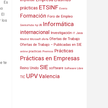
emprender
s. Es
ETSINF
prácticas
so
Everis
 El
Formación
Foro de Empleo
r los
Informática
IA
hp
GeeksHubs
internacional
Investigación
Java
IT
Ofertas de Trabajo
Madrid
Microsoft
oferta
Ofertas de Trabajo – Publicadas en SIE
Prácticas
practicas
Premios
online
Prácticas en Empresas
e te
SIE
Reino Unido
software
Software Libre
UPV
Valencia
TIC