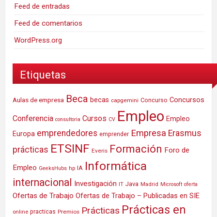
Feed de entradas
Feed de comentarios
WordPress.org
Etiquetas
Beca
Concursos
Aulas de empresa
becas
Concurso
capgemini
Empleo
Conferencia
Cursos
Empleo
consultoria
CV
Empresa
emprendedores
Erasmus
Europa
emprender
ETSINF
Formación
prácticas
Foro de
Everis
Informática
Empleo
IA
hp
GeeksHubs
internacional
Investigación
Java
IT
Madrid
Microsoft
oferta
Ofertas de Trabajo
Ofertas de Trabajo – Publicadas en SIE
Prácticas en
Prácticas
practicas
Premios
online