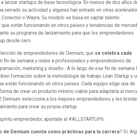
 a lanzar startups de base tecnológica. En menos de dos años d
ha cerrado su actividad y algunas han entrado en otras acelerado
, Conector o Wayra. Su modelo se basa en captar talento
 que están funcionando en otros países y tendencias de mercad
urante su programa de lanzamiento para que los emprendedores
tup desde cero.
elección de emprendedores de Demium, que
se celebra cada
un fin de semana y reúne a profesionales y emprendedores de
gramación, marketing y diseño-. A lo largo de ese fin de semana 
iben formación sobre la metodología de trabajo Lean Startup y u
ue están funcionando en otros países. Cada equipo elige una de
a forma de crear un producto mínimo viable para adaptarla al mer
, Demium selecciona a los mejores emprendedores y les brinda
amiento para crear su propia startup.
espíritu emprendedor, apúntate al #ALLSTARTUP6.
to de Demium cuenta como prácticas para la carrera
? Sí. Al