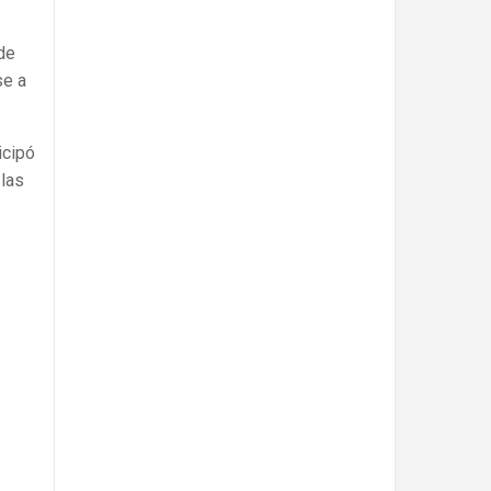
de
se a
icipó
 las