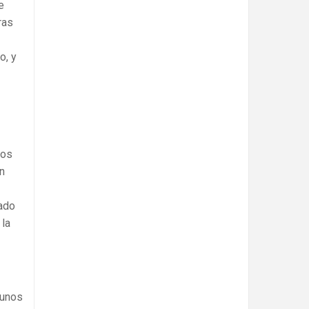
e
ras
o, y
los
n
cado
 la
gunos