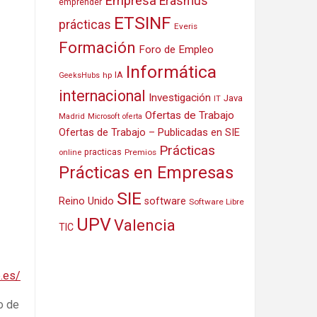
Empresa
Erasmus
emprender
ETSINF
prácticas
Everis
Formación
Foro de Empleo
Informática
IA
hp
GeeksHubs
internacional
Investigación
Java
IT
Ofertas de Trabajo
Madrid
Microsoft
oferta
Ofertas de Trabajo – Publicadas en SIE
Prácticas
practicas
Premios
online
Prácticas en Empresas
SIE
Reino Unido
software
Software Libre
UPV
Valencia
TIC
p.es/
o de