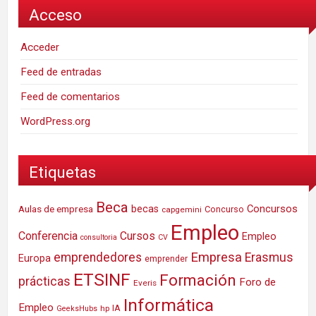
Acceso
Acceder
Feed de entradas
Feed de comentarios
WordPress.org
Etiquetas
Beca
Concursos
Aulas de empresa
becas
Concurso
capgemini
Empleo
Conferencia
Cursos
Empleo
consultoria
CV
Empresa
emprendedores
Erasmus
Europa
emprender
ETSINF
Formación
prácticas
Foro de
Everis
Informática
Empleo
IA
hp
GeeksHubs