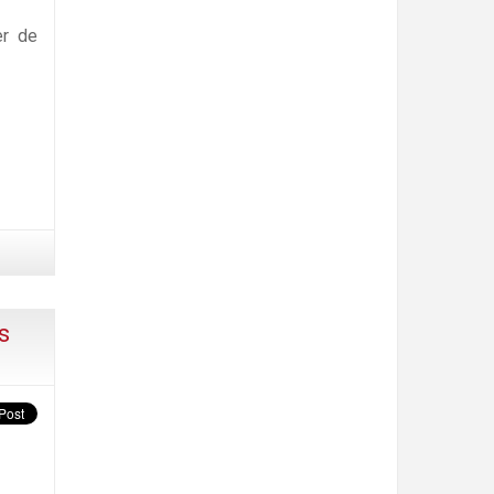
er de
s