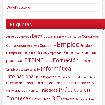
WordPress.org
Etiquetas
Beca
Concursos
Aulas de empresa
becas
Concurso
capgemini
Empleo
Conferencia
Cursos
Empleo
consultoria
CV
Empresa
emprendedores
Erasmus
Europa
emprender
ETSINF
Formación
prácticas
Foro de
Everis
Informática
Empleo
IA
hp
GeeksHubs
internacional
Investigación
Java
IT
Madrid
Microsoft
oferta
Ofertas de Trabajo
Ofertas de Trabajo – Publicadas en SIE
Prácticas en
Prácticas
practicas
Premios
online
SIE
Empresas
Reino Unido
software
Software Libre