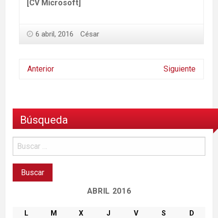
[CV Microsoft]
6 abril, 2016
César
Anterior
Siguiente
Búsqueda
ABRIL 2016
L
M
X
J
V
S
D