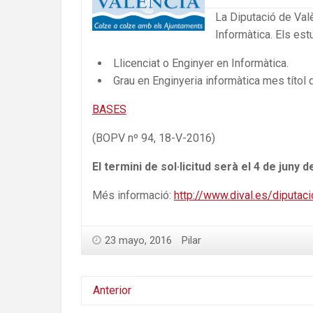
La Diputació de Valè
Informàtica. Els est
Llicenciat o Enginyer en Informàtica.
Grau en Enginyeria informàtica mes títol d
BASES
(BOPV nº 94, 18-V-2016)
El termini de sol·licitud serà el 4 de juny 
Més informació:
http://www.dival.es/diputac
23 mayo, 2016
Pilar
Anterior