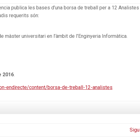
ncia publica les bases d’una borsa de treball per a 12 Analistes
udis requerits són:
e màster universitari en l’àmbit de l’Enginyeria Informàtica.
de 2016
.
ion-endirecte/content/borsa-de-treball-12-analistes
Sigu