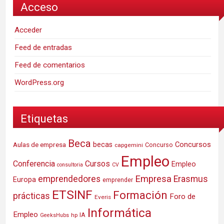
Acceso
Acceder
Feed de entradas
Feed de comentarios
WordPress.org
Etiquetas
Beca
Concursos
Aulas de empresa
becas
Concurso
capgemini
Empleo
Conferencia
Cursos
Empleo
consultoria
CV
Empresa
emprendedores
Erasmus
Europa
emprender
ETSINF
Formación
prácticas
Foro de
Everis
Informática
Empleo
IA
hp
GeeksHubs