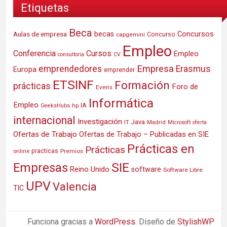
Etiquetas
Beca
Concursos
Aulas de empresa
becas
Concurso
capgemini
Empleo
Conferencia
Cursos
Empleo
consultoria
CV
Empresa
emprendedores
Erasmus
Europa
emprender
ETSINF
Formación
prácticas
Foro de
Everis
Informática
Empleo
IA
hp
GeeksHubs
internacional
Investigación
Java
IT
Madrid
Microsoft
oferta
Ofertas de Trabajo
Ofertas de Trabajo – Publicadas en SIE
Prácticas en
Prácticas
practicas
Premios
online
SIE
Empresas
Reino Unido
software
Software Libre
UPV
Valencia
TIC
Funciona gracias a
WordPress
. Diseño de
StylishWP