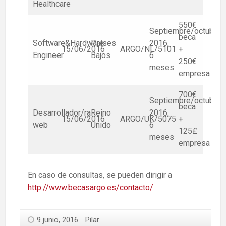
Healthcare
550€
Septiembre/octubre
beca
Software&Hardware
Países
2016,
15/06/2016
ARGO/NL/5101
+
Engineer
Bajos
6
250€
meses
empresa
700€
Septiembre/octubre
beca
Desarrollador/ra
Reino
2016,
15/06/2016
ARGO/UK/5075
+
web
Unido
6
125£
meses
empresa
En caso de consultas, se pueden dirigir a
http://www.becasargo.es/contacto/
9 junio, 2016
Pilar