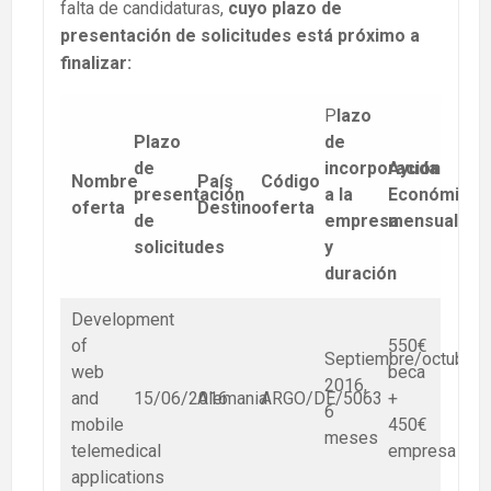
falta de candidaturas,
cuyo plazo de
presentación de solicitudes está próximo a
finalizar:
P
lazo
Plazo
de
de
incorporación
Ayuda
Nombre
País
Código
presentación
a la
Económica
oferta
Destino
oferta
de
empresa
mensual
solicitudes
y
duración
Development
of
550€
Septiembre/octubre
web
beca
2016,
and
15/06/2016
Alemania
ARGO/DE/5063
+
6
mobile
450€
meses
telemedical
empresa
applications