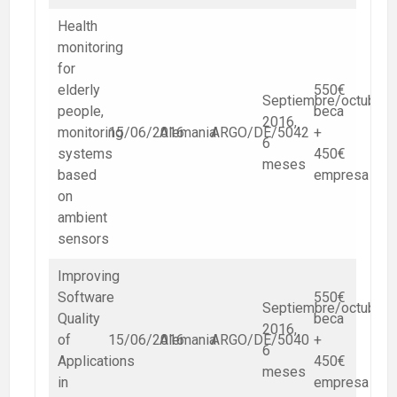
Health
monitoring
for
elderly
550€
Septiembre/octubre
people,
beca
2016,
monitoring
15/06/2016
Alemania
ARGO/DE/5042
+
6
systems
450€
meses
based
empresa
on
ambient
sensors
Improving
Software
550€
Septiembre/octubre
Quality
beca
2016,
of
15/06/2016
Alemania
ARGO/DE/5040
+
6
Applications
450€
meses
in
empresa