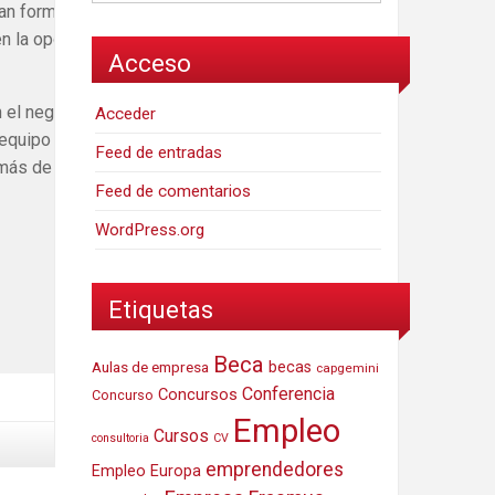
an formar parte de un
nen la oportunidad de
Acceso
n el negocio de nuestros
Acceder
equipo con recién
Feed de entradas
 más de 100 años
Feed de comentarios
WordPress.org
Etiquetas
Beca
Aulas de empresa
becas
capgemini
Conferencia
Concursos
Concurso
Empleo
Cursos
consultoria
CV
emprendedores
Empleo Europa