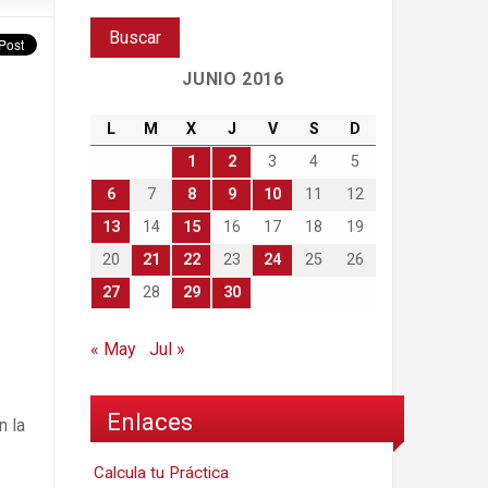
JUNIO 2016
L
M
X
J
V
S
D
1
2
3
4
5
6
7
8
9
10
11
12
13
14
15
16
17
18
19
20
21
22
23
24
25
26
27
28
29
30
« May
Jul »
Enlaces
n la
Calcula tu Práctica