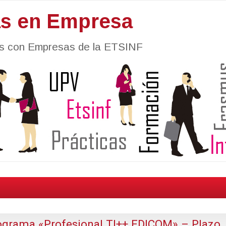
as en Empresa
nes con Empresas de la ETSINF
ograma «Profesional TI++ EDICOM» – Plazo