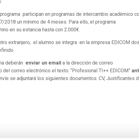
s
:
 programa participan en programas de intercambio académico c
17/2018 un mínimo de 4 meses. Para ello, el programa
mno en su estancia hasta con 2.000€.
centro extranjero, el alumno se integra en la empresa EDICOM do
finido.
ama deberán
enviar un email
a la dirección de correo
o del correo electrónico el texto: “Profesional TI++ EDICOM”
an
envíe se adjuntará los siguientes documentos: CV, Justificantes 