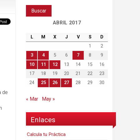
ABRIL 2017
L
M
X
J
V
S
D
1
2
3
4
5
6
7
8
9
10
11
12
13
14
15
16
17
18
19
20
21
22
23
24
25
26
27
28
29
30
a de
« Mar
May »
n
Enlaces
Calcula tu Práctica