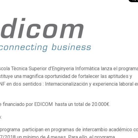
ola Tècnica Superior d’Enginyeria Informàtica lanza el program
ituye una magnifica oportunidad de fortalecer las aptitudes y
F en dos sentidos : Internacionalización y experiencia laboral e
e financiado por EDICOM hasta un total de 20.000€.
s
:
 programa participan en programas de intercambio académico c
17/2018 un mínimo de 4 meses. Para ello, el programa