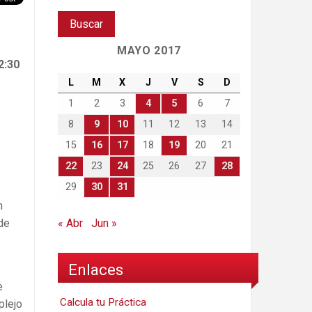
MAYO 2017
2:30
L
M
X
J
V
S
D
1
2
3
4
5
6
7
8
9
10
11
12
13
14
15
16
17
18
19
20
21
22
23
24
25
26
27
28
29
30
31
n
de
« Abr
Jun »
Enlaces
e
Calcula tu Práctica
plejo