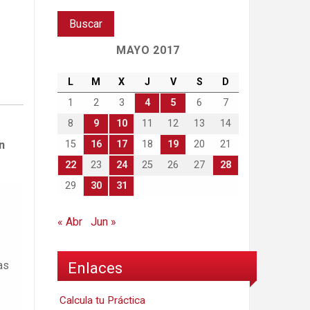
MAYO 2017
L
M
X
J
V
S
D
1
2
3
4
5
6
7
8
9
10
11
12
13
14
15
16
17
18
19
20
21
n
22
23
24
25
26
27
28
29
30
31
« Abr
Jun »
Enlaces
as
Calcula tu Práctica