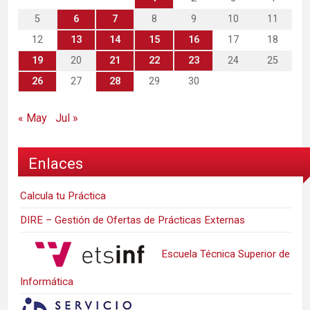
5
6
7
8
9
10
11
12
13
14
15
16
17
18
19
20
21
22
23
24
25
26
27
28
29
30
« May
Jul »
Enlaces
Calcula tu Práctica
DIRE – Gestión de Ofertas de Prácticas Externas
Escuela Técnica Superior de
Informática