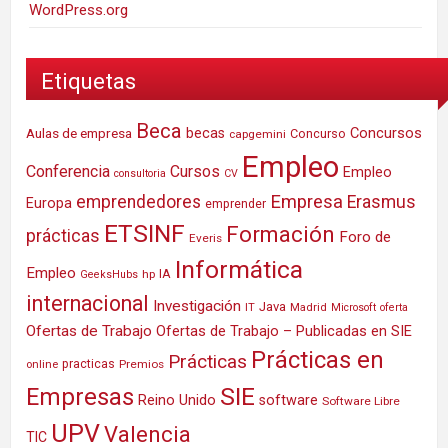
WordPress.org
Etiquetas
Beca
Concursos
Aulas de empresa
becas
Concurso
capgemini
Empleo
Conferencia
Cursos
Empleo
consultoria
CV
Empresa
emprendedores
Erasmus
Europa
emprender
ETSINF
Formación
prácticas
Foro de
Everis
Informática
Empleo
IA
hp
GeeksHubs
internacional
Investigación
Java
IT
Madrid
Microsoft
oferta
Ofertas de Trabajo
Ofertas de Trabajo – Publicadas en SIE
Prácticas en
Prácticas
practicas
Premios
online
SIE
Empresas
Reino Unido
software
Software Libre
UPV
Valencia
TIC