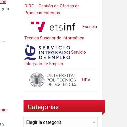
ión
DIRE – Gestión de Ofertas de
 y la
Prácticas Externas
Escuela
Técnica Superior de Informática
l –
Servicio
Integrado de Empleo
e
UPV
Categorías
nior
Categorías
s y