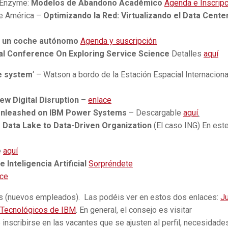
– Enzyme:
Modelos de Abandono Académico
Agenda e Inscripc
de América –
Optimizando la Red: Virtualizando el Data Center
r un coche autónomo
Agenda y suscripción
nal Conference On Exploring Service Science
Detalles
aquí
ce system
‘ – Watson a bordo de la Estación Espacial Internaciona
w Digital Disruption
–
enlace
Unleashed on IBM Power Systems
– Descargable
aquí
.
 Data Lake to Data-Driven Organization
(El caso ING) En est
e
aquí
 Inteligencia Artificial
Sorpréndete
ace
es (nuevos empleados). Las podéis ver en estos dos enlaces:
Ju
s Tecnológicos de IBM
. En general, el consejo es visitar
 inscribirse en las vacantes que se ajusten al perfil, necesidade