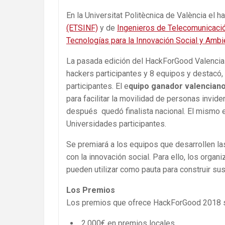
En la Universitat Politècnica de València el
(ETSINF)
y de
Ingenieros de Telecomunicac
Tecnologías para la Innovación Social y Ambi
La pasada edición del HackForGood Valencia 
hackers participantes y 8 equipos y destacó,
participantes. El e
quipo ganador valencian
para facilitar la movilidad de personas invid
después quedó finalista nacional. El mismo 
Universidades participantes.
Se premiará a los equipos que desarrollen la
con la innovación social. Para ello, los org
pueden utilizar como pauta para construir sus
Los Premios
Los premios que ofrece HackForGood 2018 s
2.000€ en premios locales.