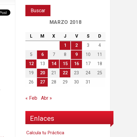
MARZO 2018
L
M
X
J
V
S
D
1
2
3
4
5
6
7
8
9
10
11
12
13
14
15
16
17
18
19
20
21
22
23
24
25
26
27
28
29
30
31
r
« Feb
Abr »
Enlaces
Calcula tu Práctica