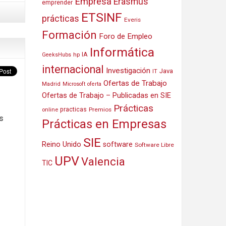
Empresa
Erasmus
emprender
ETSINF
prácticas
Everis
Formación
Foro de Empleo
Informática
IA
hp
GeeksHubs
internacional
Investigación
Java
IT
Ofertas de Trabajo
Madrid
Microsoft
oferta
Ofertas de Trabajo – Publicadas en SIE
Prácticas
practicas
Premios
online
s
Prácticas en Empresas
SIE
Reino Unido
software
Software Libre
UPV
Valencia
TIC