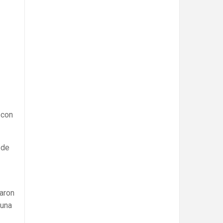
 con
 de
taron
 una