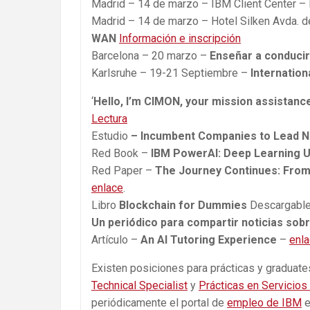
Madrid – 14 de marzo – IBM Client Center 
Madrid – 14 de marzo – Hotel Silken Avda. 
WAN
Información e inscripción
Barcelona – 20 marzo –
Enseñar a conduci
Karlsruhe – 19-21 Septiembre –
Internatio
‘
Hello, I’m CIMON, your mission assistan
Lectura
Estudio
– Incumbent Companies to Lead Ne
Red Book –
IBM PowerAI: Deep Learning 
Red Paper –
The Journey Continues: From
enlace
.
Libro
Blockchain for Dummies
Descargabl
Un periódico para compartir noticias sobre
Artículo –
An AI Tutoring Experience
–
enl
Existen posiciones para prácticas y graduat
Technical Specialist
y
Prácticas en Servicio
periódicamente el portal de
empleo de IBM
e