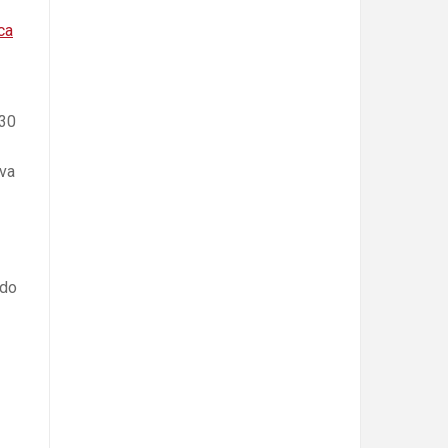
ca
 30
iva
ado