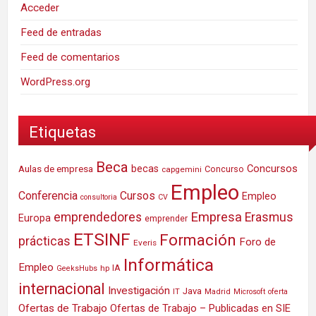
Acceder
Feed de entradas
Feed de comentarios
WordPress.org
Etiquetas
Beca
Concursos
Aulas de empresa
becas
Concurso
capgemini
Empleo
Conferencia
Cursos
Empleo
consultoria
CV
Empresa
emprendedores
Erasmus
Europa
emprender
ETSINF
Formación
prácticas
Foro de
Everis
Informática
Empleo
IA
hp
GeeksHubs
internacional
Investigación
Java
IT
Madrid
Microsoft
oferta
Ofertas de Trabajo
Ofertas de Trabajo – Publicadas en SIE