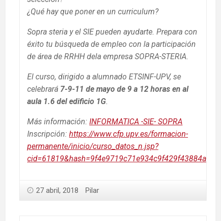
¿Qué hay que poner en un curriculum?
Sopra steria y el SIE pueden ayudarte. Prepara con
éxito tu búsqueda de empleo con la participación
de área de RRHH dela empresa SOPRA-STERIA.
El curso, dirigido a alumnado ETSINF-UPV, se
celebrará
7-9-11 de mayo de 9 a 12 horas en al
aula 1.6 del edificio 1G
.
Más información:
INFORMATICA -SIE- SOPRA
Inscripción:
https://www.cfp.upv.es/formacion-
permanente/inicio/curso_datos_n.jsp?
cid=61819&hash=9f4e9719c71e934c9f429f43884a9e4
27 abril, 2018
Pilar