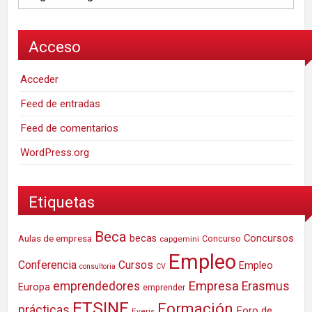
Acceso
Acceder
Feed de entradas
Feed de comentarios
WordPress.org
Etiquetas
Beca
Concursos
Aulas de empresa
becas
Concurso
capgemini
Empleo
Conferencia
Cursos
Empleo
consultoria
CV
Empresa
emprendedores
Erasmus
Europa
emprender
ETSINF
Formación
prácticas
Foro de
Everis