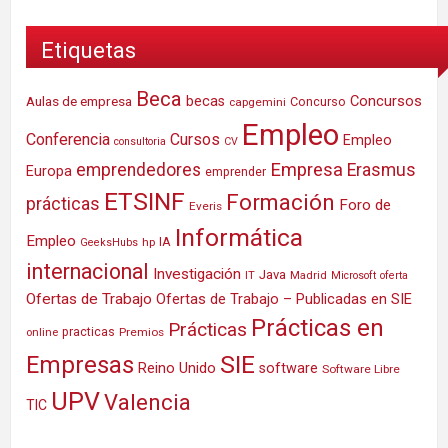
Etiquetas
Beca
Concursos
Aulas de empresa
becas
Concurso
capgemini
Empleo
Conferencia
Cursos
Empleo
consultoria
CV
Empresa
emprendedores
Erasmus
Europa
emprender
ETSINF
Formación
prácticas
Foro de
Everis
Informática
Empleo
IA
hp
GeeksHubs
internacional
Investigación
Java
IT
Madrid
Microsoft
oferta
Ofertas de Trabajo
Ofertas de Trabajo – Publicadas en SIE
Prácticas en
Prácticas
practicas
Premios
online
SIE
Empresas
Reino Unido
software
Software Libre
UPV
Valencia
TIC