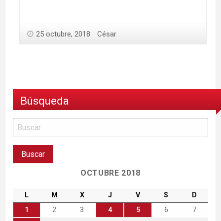
25 octubre, 2018
César
Búsqueda
OCTUBRE 2018
L
M
X
J
V
S
D
1
2
3
4
5
6
7