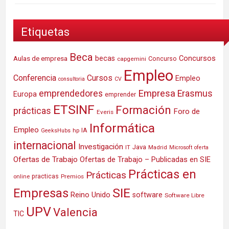
Etiquetas
Beca
Concursos
Aulas de empresa
becas
Concurso
capgemini
Empleo
Conferencia
Cursos
Empleo
consultoria
CV
Empresa
emprendedores
Erasmus
Europa
emprender
ETSINF
Formación
prácticas
Foro de
Everis
Informática
Empleo
IA
hp
GeeksHubs
internacional
Investigación
Java
IT
Madrid
Microsoft
oferta
Ofertas de Trabajo
Ofertas de Trabajo – Publicadas en SIE
Prácticas en
Prácticas
practicas
Premios
online
SIE
Empresas
Reino Unido
software
Software Libre
UPV
Valencia
TIC