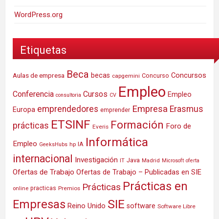
WordPress.org
Etiquetas
Beca
Concursos
Aulas de empresa
becas
Concurso
capgemini
Empleo
Conferencia
Cursos
Empleo
consultoria
CV
Empresa
emprendedores
Erasmus
Europa
emprender
ETSINF
Formación
prácticas
Foro de
Everis
Informática
Empleo
IA
hp
GeeksHubs
internacional
Investigación
Java
IT
Madrid
Microsoft
oferta
Ofertas de Trabajo
Ofertas de Trabajo – Publicadas en SIE
Prácticas en
Prácticas
practicas
Premios
online
SIE
Empresas
Reino Unido
software
Software Libre