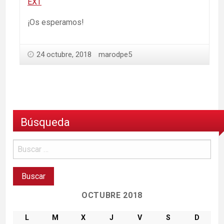
EXT
¡Os esperamos!
24 octubre, 2018
marodpe5
Búsqueda
OCTUBRE 2018
L
M
X
J
V
S
D