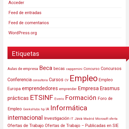
Acceder
Feed de entradas
Feed de comentarios
WordPress.org
Etiquetas
Beca
Concursos
Aulas de empresa
becas
Concurso
capgemini
Empleo
Conferencia
Cursos
Empleo
consultoria
CV
Empresa
emprendedores
Erasmus
Europa
emprender
ETSINF
Formación
prácticas
Foro de
Everis
Informática
Empleo
IA
hp
GeeksHubs
internacional
Investigación
Java
IT
Madrid
Microsoft
oferta
Ofertas de Trabajo
Ofertas de Trabajo – Publicadas en SIE