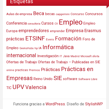
Etiquetas
Beca
Concursos
Aulas de empresa
becas
Concurso
capgemini
Empleo
Conferencia
Cursos
Empleo
consultoria
CV
Empresa
emprendedores
Erasmus
Europa
emprender
ETSINF
Formación
prácticas
Foro de
Everis
Informática
Empleo
IA
hp
GeeksHubs
internacional
Investigación
Java
IT
Madrid
Microsoft
oferta
Ofertas de Trabajo
Ofertas de Trabajo – Publicadas en SIE
Prácticas en
Prácticas
practicas
Premios
online
SIE
Empresas
Reino Unido
software
Software Libre
UPV
Valencia
TIC
Funciona gracias a
WordPress
. Diseño de
StylishWP