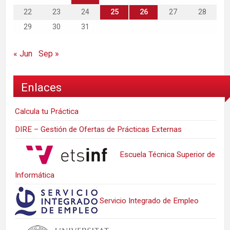
22
23
24
25
26
27
28
29
30
31
« Jun
Sep »
Enlaces
Calcula tu Práctica
DIRE – Gestión de Ofertas de Prácticas Externas
Escuela Técnica Superior de
Informática
Servicio Integrado de Empleo