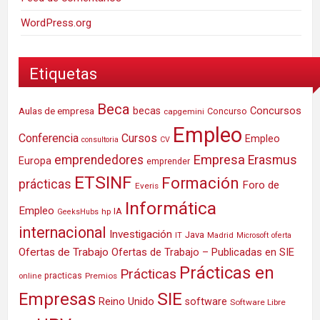
WordPress.org
Etiquetas
Beca
Concursos
Aulas de empresa
becas
Concurso
capgemini
Empleo
Conferencia
Cursos
Empleo
consultoria
CV
Empresa
emprendedores
Erasmus
Europa
emprender
ETSINF
Formación
prácticas
Foro de
Everis
Informática
Empleo
IA
hp
GeeksHubs
internacional
Investigación
Java
IT
Madrid
Microsoft
oferta
Ofertas de Trabajo
Ofertas de Trabajo – Publicadas en SIE
Prácticas en
Prácticas
practicas
Premios
online
SIE
Empresas
Reino Unido
software
Software Libre