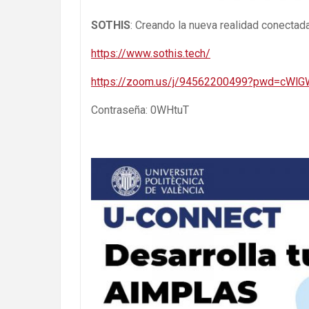
SOTHIS
: Creando la nueva realidad conectada
https://www.sothis.tech/
https://zoom.us/j/94562200499?pwd=cWl
Contraseña: 0WHtuT