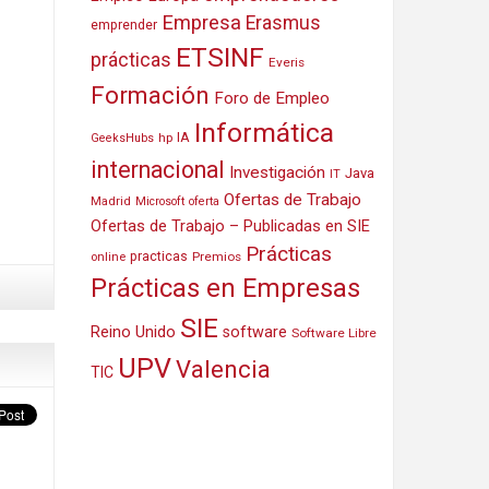
Empresa
Erasmus
emprender
ETSINF
prácticas
Everis
Formación
Foro de Empleo
Informática
IA
hp
GeeksHubs
internacional
Investigación
Java
IT
Ofertas de Trabajo
Madrid
Microsoft
oferta
Ofertas de Trabajo – Publicadas en SIE
Prácticas
practicas
Premios
online
Prácticas en Empresas
SIE
Reino Unido
software
Software Libre
UPV
Valencia
TIC