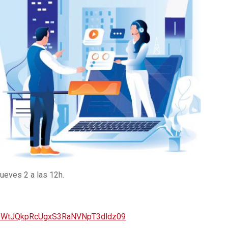
Jueves 2 a las 12h.
teWtJQkpRcUgxS3RaNVNpT3dldz09