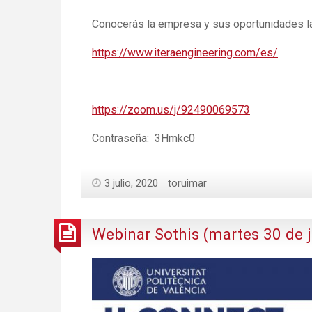
Conocerás la empresa y sus oportunidades l
https://www.iteraengineering.com/es/
https://zoom.us/j/92490069573
Contraseña: 3Hmkc0
3 julio, 2020
toruimar
Webinar Sothis (martes 30 de ju