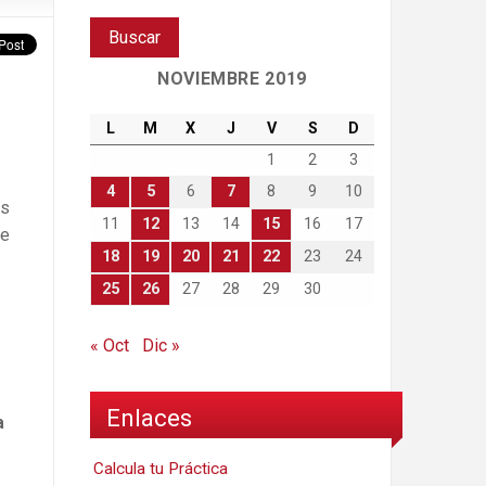
NOVIEMBRE 2019
L
M
X
J
V
S
D
1
2
3
4
5
6
7
8
9
10
as
11
12
13
14
15
16
17
de
18
19
20
21
22
23
24
25
26
27
28
29
30
« Oct
Dic »
Enlaces
a
Calcula tu Práctica