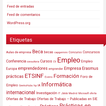
Feed de entradas
Feed de comentarios
WordPress.org
Etiquetas
Beca
Concursos
Aulas de empresa
becas
Concurso
capgemini
Empleo
Conferencia
Cursos
Empleo
consultoria
CV
Empresa
emprendedores
Erasmus
Europa
emprender
ETSINF
Formación
prácticas
Foro de
Everis
Informática
Empleo
IA
hp
GeeksHubs
internacional
Investigación
Java
IT
Madrid
Microsoft
oferta
Ofertas de Trabajo
Ofertas de Trabajo – Publicadas en SIE
Prácticas en