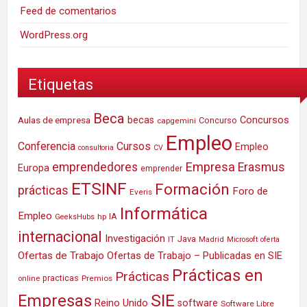
Feed de comentarios
WordPress.org
Etiquetas
Beca
Concursos
Aulas de empresa
becas
Concurso
capgemini
Empleo
Conferencia
Cursos
Empleo
consultoria
CV
Empresa
emprendedores
Erasmus
Europa
emprender
ETSINF
Formación
prácticas
Foro de
Everis
Informática
Empleo
IA
hp
GeeksHubs
internacional
Investigación
Java
IT
Madrid
Microsoft
oferta
Ofertas de Trabajo
Ofertas de Trabajo – Publicadas en SIE
Prácticas en
Prácticas
practicas
Premios
online
SIE
Empresas
Reino Unido
software
Software Libre