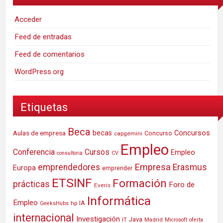
Acceder
Feed de entradas
Feed de comentarios
WordPress.org
Etiquetas
Beca
Concursos
Aulas de empresa
becas
Concurso
capgemini
Empleo
Conferencia
Cursos
Empleo
consultoria
CV
Empresa
emprendedores
Erasmus
Europa
emprender
ETSINF
Formación
prácticas
Foro de
Everis
Informática
Empleo
IA
hp
GeeksHubs
internacional
Investigación
Java
IT
Madrid
Microsoft
oferta