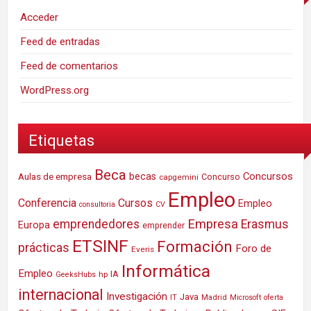
Acceder
Feed de entradas
Feed de comentarios
WordPress.org
Etiquetas
Beca
Concursos
Aulas de empresa
becas
Concurso
capgemini
Empleo
Conferencia
Cursos
Empleo
consultoria
CV
Empresa
emprendedores
Erasmus
Europa
emprender
ETSINF
Formación
prácticas
Foro de
Everis
Informática
Empleo
IA
hp
GeeksHubs
internacional
Investigación
Java
IT
Madrid
Microsoft
oferta