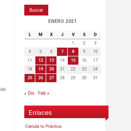
ENERO 2021
L
M
X
J
V
S
D
1
2
3
4
5
6
7
8
9
10
11
12
13
14
15
16
17
18
19
20
21
22
23
24
25
26
27
28
29
30
31
ile
« Dic
Feb »
Enlaces
Calcula tu Práctica