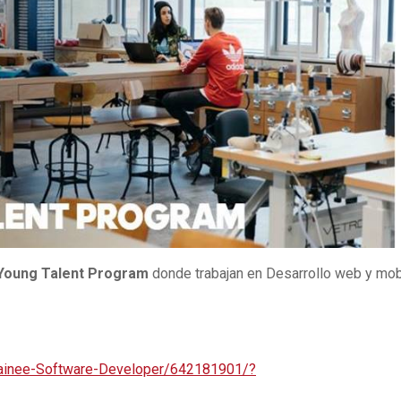
 Young Talent Program
donde trabajan en Desarrollo web y mob
Trainee-Software-Developer/642181901/?