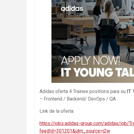
Adidas oferta 4 Trainee positions para su
IT
– Frontend / Backend/ DevOps / QA
Link de la oferta:
https://jobs.adidas-group.com/adidas/job/
feedId=301201&utm_source=j2w