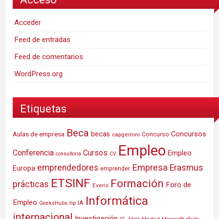
Acceder
Feed de entradas
Feed de comentarios
WordPress.org
Etiquetas
Beca
Concursos
Aulas de empresa
becas
Concurso
capgemini
Empleo
Conferencia
Cursos
Empleo
consultoria
CV
Empresa
emprendedores
Erasmus
Europa
emprender
ETSINF
Formación
prácticas
Foro de
Everis
Informática
Empleo
IA
hp
GeeksHubs
internacional
Investigación
Java