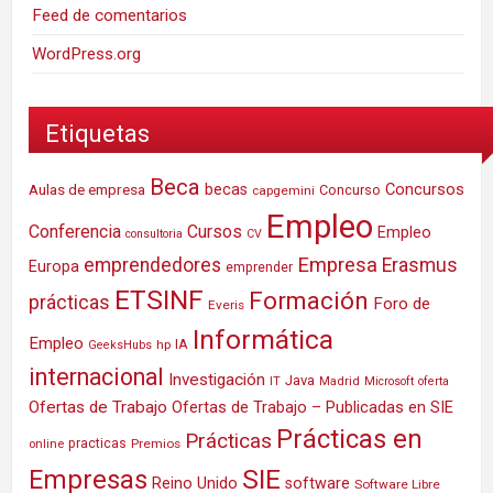
Feed de comentarios
WordPress.org
Etiquetas
Beca
Concursos
Aulas de empresa
becas
Concurso
capgemini
Empleo
Conferencia
Cursos
Empleo
consultoria
CV
Empresa
emprendedores
Erasmus
Europa
emprender
ETSINF
Formación
prácticas
Foro de
Everis
Informática
Empleo
IA
hp
GeeksHubs
internacional
Investigación
Java
IT
Madrid
Microsoft
oferta
Ofertas de Trabajo
Ofertas de Trabajo – Publicadas en SIE
Prácticas en
Prácticas
practicas
Premios
online
SIE
Empresas
Reino Unido
software
Software Libre