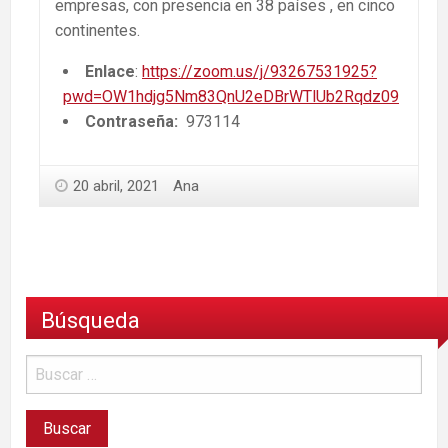
empresas, con presencia en 38 países , en cinco
continentes.
Enlace
:
https://zoom.us/j/93267531925?
pwd=OW1hdjg5Nm83QnU2eDBrWTlUb2Rqdz09
Contraseña:
973114
20 abril, 2021
Ana
Búsqueda