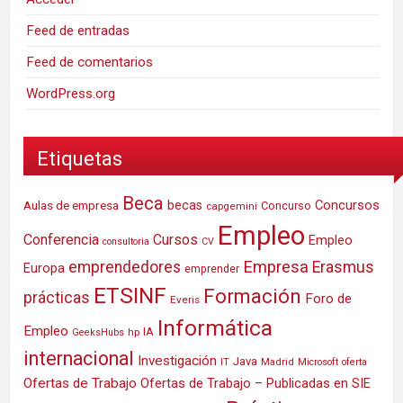
Feed de entradas
Feed de comentarios
WordPress.org
Etiquetas
Beca
Concursos
Aulas de empresa
becas
Concurso
capgemini
Empleo
Conferencia
Cursos
Empleo
consultoria
CV
Empresa
emprendedores
Erasmus
Europa
emprender
ETSINF
Formación
prácticas
Foro de
Everis
Informática
Empleo
IA
hp
GeeksHubs
internacional
Investigación
Java
IT
Madrid
Microsoft
oferta
Ofertas de Trabajo
Ofertas de Trabajo – Publicadas en SIE