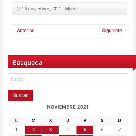
26 noviembre, 2021
Marcel
Anterior
Siguiente
Búsqueda
NOVIEMBRE 2021
L
M
X
J
V
S
D
1
2
3
4
5
6
7