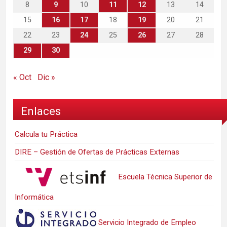
8
9
10
11
12
13
14
15
16
17
18
19
20
21
22
23
24
25
26
27
28
29
30
« Oct
Dic »
Enlaces
Calcula tu Práctica
DIRE – Gestión de Ofertas de Prácticas Externas
Escuela Técnica Superior de
Informática
Servicio Integrado de Empleo