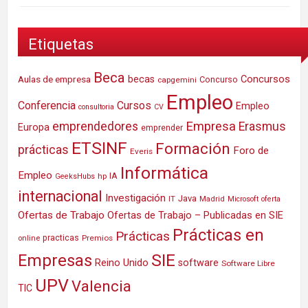
Etiquetas
Beca
Concursos
Aulas de empresa
becas
Concurso
capgemini
Empleo
Conferencia
Cursos
Empleo
consultoria
CV
Empresa
emprendedores
Erasmus
Europa
emprender
ETSINF
Formación
prácticas
Foro de
Everis
Informática
Empleo
IA
hp
GeeksHubs
internacional
Investigación
Java
IT
Madrid
Microsoft
oferta
Ofertas de Trabajo
Ofertas de Trabajo – Publicadas en SIE
Prácticas en
Prácticas
practicas
Premios
online
SIE
Empresas
Reino Unido
software
Software Libre
UPV
Valencia
TIC